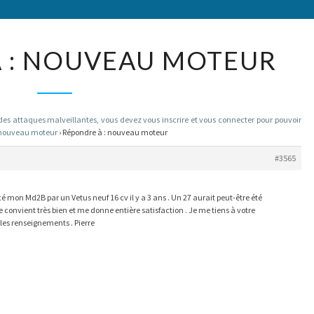
RÉPONDRE
 : NOUVEAU MOTEUR
À :
NOUVEAU
MOTEUR
 attaques malveillantes, vous devez vous inscrire et vous connecter pour pouvoir
nouveau moteur
›
Répondre à : nouveau moteur
#3565
acé mon Md2B par un Vetus neuf 16 cv il y a 3 ans . Un 27 aurait peut-être été
convient très bien et me donne entière satisfaction . Je me tiens à votre
les renseignements . Pierre