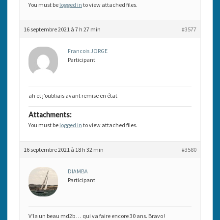
You must be
logged in
to view attached files.
16 septembre 2021 à 7 h 27 min
#3577
Francois JORGE
Participant
ah et j’oubliais avant remise en état
Attachments:
You must be
logged in
to view attached files.
16 septembre 2021 à 18 h 32 min
#3580
DIAMBA
Participant
V’la un beau md2b … qui va faire encore 30 ans. Bravo !