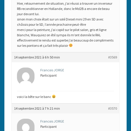
Hier, retournement de situation, j’ai réussi a trouver un inverseur
RB reconditionner en Hollande, donc le Md2B a encore de beau
jour devant lui.
sinon mon choix était sur un solé Diesel mini 29 en SD avec
châssis pour le SD, l’année prochaine peut-être
merci pour la peinture, j’ai copié sur le pilot salon, gris et ligne
blanche, Wauquiez on été sympa ils m’ont donnée le RAL
effectivement le rendu est superbe j’ai beaucoup de compliments
sur les pontons et ça fait très plaisir
14 septembre 2021 à 6 h 50 min
#3569
Francois JORGE
Participant
voici la bête sur le banc
14 septembre 2021 à 7 h 21 min
#3570
Francois JORGE
Participant