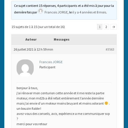
Ce sujet contient 15 réponses, 4 participants et a été mis à jour pour la
dernière fois par
Francois JORGE
, le
il y a 4 années et 8 mois
.
15 sujets de 1 à 15 (sur un total de 16)
1
2
→
Auteur
Messages
26 juillet 2021 à 12 h 59 min
#3563
Francois JORGE
Participant
bonjour à tous,
j’ai rénover mon centurion cette année et il me reste la partie
moteur, mon md2b a été refait entièrement l’année dernière
mais j’ai envie d’un moteur moins bruyant et moins odorant
.
un bouzin fiable !
avez-vous des conseils, avis, expérience a me communiquer svp
?
merci pour vos retour