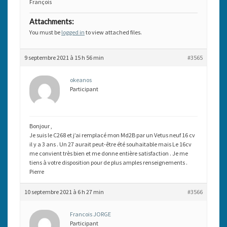
François
Attachments:
You must be
logged in
to view attached files.
9 septembre 2021 à 15 h 56 min
#3565
okeanos
Participant
Bonjour ,
Je suis le C268 et j’ai remplacé mon Md2B par un Vetus neuf 16 cv
il y a 3 ans . Un 27 aurait peut-être été souhaitable mais Le 16cv
me convient très bien et me donne entière satisfaction . Je me
tiens à votre disposition pour de plus amples renseignements .
Pierre
10 septembre 2021 à 6 h 27 min
#3566
Francois JORGE
Participant