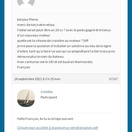
bonjour Pierre,
merci de ton/votre retour,
l’idéal serait peut-être un 20 cv ? avec le poids gagné et le tonus
d’un nouveau moteur
quelle est ta vitesse de croisière au moteur ? SVP
je me pose la question d’installer un saildrive au lieu de la ligne
d’arbre, tant qu’a faire ! je sais qu’un propriétaire l’a fait mais je ne
retrouve plus le nom du bateau.
mon centurion est le 143 et est basé en Normandie.
François
14 septembre 2021 à 3 h 25 min
#3567
DIAMBA
Participant
Hello François, As tu lu le topo suivant :
Cliquer pour accéder à diaporama-remotorisation.pdf