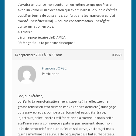
J’avais remotorisé mon centurion en même temps que Pierre
avec un volvo 2030 d’occasion qui avait 150 h !! Le bilan a été très
positif en terme de puissance, confort dans les manœuvres (J’ai
monté une hélice KIWI) … pour la consommation une légère
consommation en plus.
Au plaisir
Jérôme propriétaire de DIAMBA
PS: Magnifique ta peinture de coque !!
14 septembre 2021 à 6 h 35 min
#3568
Francois JORGE
Participant
Bonjour Jérôme,
oui j’ai lu ta remotorisation merci super taf, j’ai effectué une
grosse remise en état de mon md2b l’année dernière ( surfaçage
culasse + épreuve, pompe à carburant et eau, détartrage,
injecteurs, peinture etc ) et il fonctionne a merveille mais cette
été l’inverseur à commercé a patiner par moment, donc mon
idée de remotorisé par du neuf et en sail drive, vaste sujet mais
qui ne m’effraie pas au vue de ce que j’ai déjà fait sur le bateau.