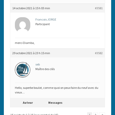
14 octobre 2021 à 15 h 03 min
#3581
Francois JORGE
Participant
merci Diamba,
29 octobre 2021 à 23 h 15 min
#3582
seb
Maître des clés
Hello, superbe boulot, comme quoi on peux faire du neuf avec du
vieux…
Auteur
Messages
15 sujets de 1 à 15 (sur un total de 16)
1
2
→