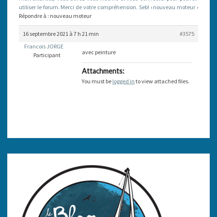
utiliser le forum. Merci de votre compréhension. Seb!
›
nouveau moteur
›
Répondre à : nouveau moteur
16 septembre 2021 à 7 h 21 min
#3575
Francois JORGE
avec peinture
Participant
Attachments:
You must be
logged in
to view attached files.