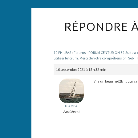
RÉPONDRE À
10 PHILEAS
›
Forums
›
FORUM CENTURION 32 Suite a des
utiliser le forum. Merci de votre compréhension. Seb!
›
16 septembre 2021 à 18 h 32 min
V’la un beau md2b … qui va f
DIAMBA
Participant