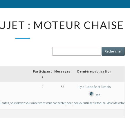
MOT-
UJET : MOTEUR CHAISE
CLÉ
DU
SUJET
:
MOTEUR
CHAISE
Participant
Messages
Dernière publication
s
9
58
il y a 1 année et 3 mois
seb
tes, vous devez vous inscrire et vous connecter pour pouvoir utiliser le forum. Merci de votre c