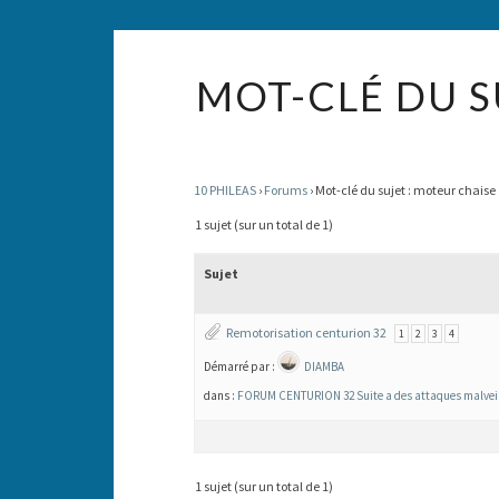
MOT-CLÉ DU S
10 PHILEAS
›
Forums
›
Mot-clé du sujet : moteur chaise
1 sujet (sur un total de 1)
Sujet
Remotorisation centurion 32
1
2
3
4
Démarré par :
DIAMBA
dans :
FORUM CENTURION 32 Suite a des attaques malveillan
1 sujet (sur un total de 1)