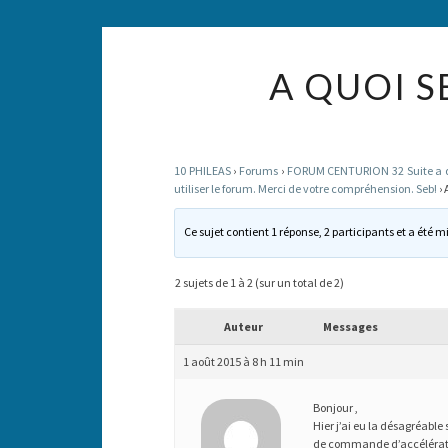
A QUOI S
10 PHILEAS
›
Forums
›
FORUM CENTURION 32 Suite a des
utiliser le forum. Merci de votre compréhension. Seb!
›
Ce sujet contient 1 réponse, 2 participants et a été mi
2 sujets de 1 à 2 (sur un total de 2)
Auteur
Messages
1 août 2015 à 8 h 11 min
Bonjour ,
Hier j’ai eu la désagréable 
de commande d’accélération