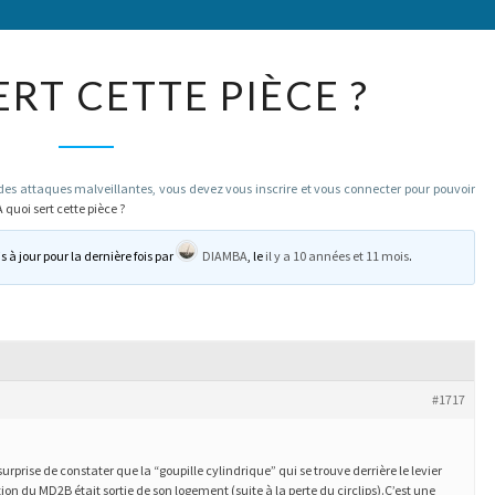
A
ERT CETTE PIÈCE ?
QUOI
SERT
CETTE
 attaques malveillantes, vous devez vous inscrire et vous connecter pour pouvoir
PIÈCE
A quoi sert cette pièce ?
?
s à jour pour la dernière fois par
DIAMBA
, le
il y a 10 années et 11 mois
.
#1717
surprise de constater que la “goupille cylindrique” qui se trouve derrière le levier
 du MD2B était sortie de son logement (suite à la perte du circlips).C’est une