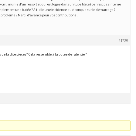
5 cm, munie d’un ressort et qui est logée dans un tube fileté (ce n’est pas interne
implement une butée ? A t-elle une incidence quelconque sur le démarrage ?
e problème ? Merci d’avance pour vos contributions .
#1730
o de la dite pièces? Cela ressemble à la butée de ralentie ?