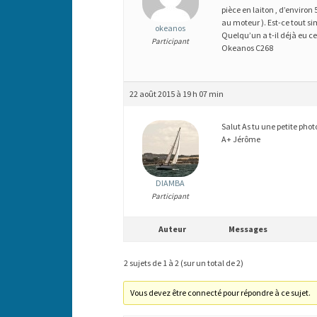
pièce en laiton , d’environ 
au moteur ). Est-ce tout s
okeanos
Quelqu’un a t-il déjà eu c
Participant
Okeanos C268
22 août 2015 à 19 h 07 min
Salut As tu une petite phot
A+ Jérôme
DIAMBA
Participant
Auteur
Messages
2 sujets de 1 à 2 (sur un total de 2)
Vous devez être connecté pour répondre à ce sujet.