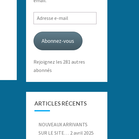
email.
Adresse
e-
mail
Abonnez-vous
Rejoignez les 281 autres
abonnés
ARTICLES RÉCENTS
NOUVEAUX ARRIVANTS
SUR LE SITE…
2 avril 2025