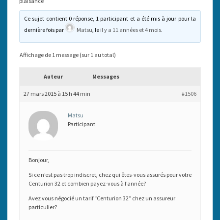
plaisance
Ce sujet contient 0 réponse, 1 participant et a été mis à jour pour la
dernière fois par
Matsu
, le
il y a 11 années et 4 mois
.
Affichage de 1 message (sur 1 au total)
Auteur
Messages
27 mars 2015 à 15 h 44 min
#1506
Matsu
Participant
Bonjour,
Si ce n’est pas trop indiscret, chez qui êtes-vous assurés pour votre
Centurion 32 et combien payez-vous à l’année?
Avez vous négocié un tarif “Centurion 32” chez un assureur
particulier?