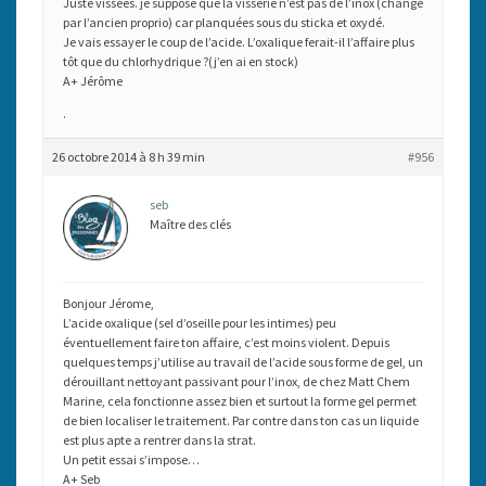
Juste vissées. je suppose que la visserie n’est pas de l’inox (changé
par l’ancien proprio) car planquées sous du sticka et oxydé.
Je vais essayer le coup de l’acide. L’oxalique ferait-il l’affaire plus
tôt que du chlorhydrique ?(j’en ai en stock)
A+ Jérôme
.
26 octobre 2014 à 8 h 39 min
#956
seb
Maître des clés
Bonjour Jérome,
L’acide oxalique (sel d’oseille pour les intimes) peu
éventuellement faire ton affaire, c’est moins violent. Depuis
quelques temps j’utilise au travail de l’acide sous forme de gel, un
dérouillant nettoyant passivant pour l’inox, de chez Matt Chem
Marine, cela fonctionne assez bien et surtout la forme gel permet
de bien localiser le traitement. Par contre dans ton cas un liquide
est plus apte a rentrer dans la strat.
Un petit essai s’impose…
A+ Seb