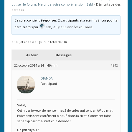
utiliser le forum. Merci de votre compréhension. Seb!
›
Démontage des
dorades
Ce sujet contient 9 réponses, 2 participants et a été mis à jour pour la
dernière fois par
seb
, le
il y a 11 années et 6 mois
.
10 sujets de 1 à 10 (sur un total de 10)
Auteur
Messages
22 octobre 2014 à 14 h 49 min
#942
DIAMBA
Participant
Salut,
Cet hiver je veux démonter mes 2 dorades qui sont en AV du mat.
Pb les 4 vis sont carrément bloqué dans la strat. Comment faire
sans exploser ma strat et la dorade ?
Un ptit tuyau ?