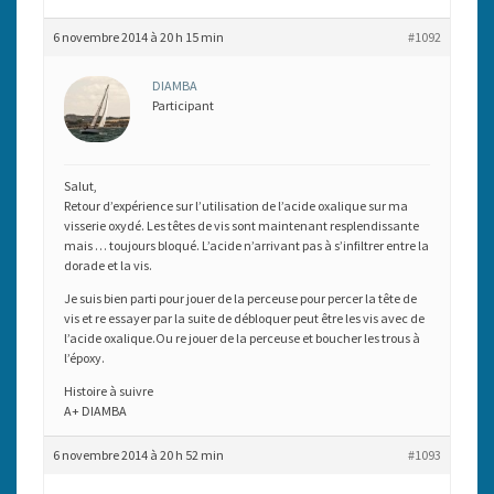
6 novembre 2014 à 20 h 15 min
#1092
DIAMBA
Participant
Salut,
Retour d’expérience sur l’utilisation de l’acide oxalique sur ma
visserie oxydé. Les têtes de vis sont maintenant resplendissante
mais … toujours bloqué. L’acide n’arrivant pas à s’infiltrer entre la
dorade et la vis.
Je suis bien parti pour jouer de la perceuse pour percer la tête de
vis et re essayer par la suite de débloquer peut être les vis avec de
l’acide oxalique.Ou re jouer de la perceuse et boucher les trous à
l’époxy.
Histoire à suivre
A+ DIAMBA
6 novembre 2014 à 20 h 52 min
#1093