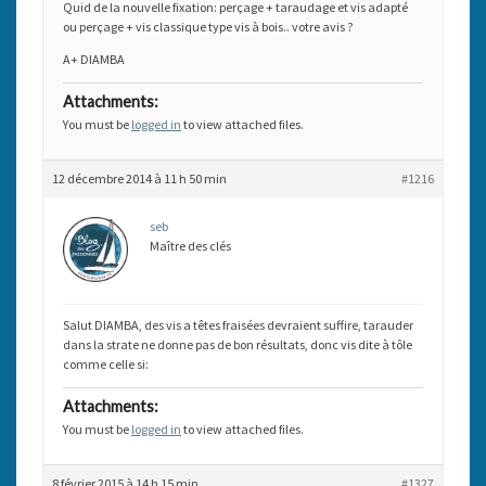
Quid de la nouvelle fixation: perçage + taraudage et vis adapté
ou perçage + vis classique type vis à bois.. votre avis ?
A+ DIAMBA
Attachments:
You must be
logged in
to view attached files.
12 décembre 2014 à 11 h 50 min
#1216
seb
Maître des clés
Salut DIAMBA, des vis a têtes fraisées devraient suffire, tarauder
dans la strate ne donne pas de bon résultats, donc vis dite à tôle
comme celle si:
Attachments:
You must be
logged in
to view attached files.
8 février 2015 à 14 h 15 min
#1327