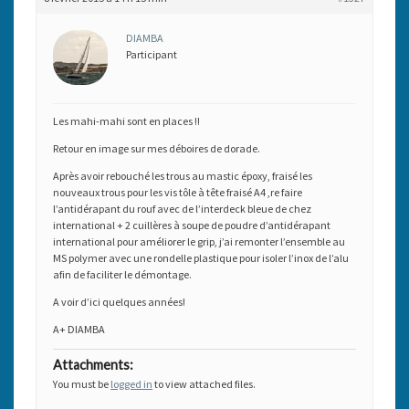
DIAMBA
Participant
Les mahi-mahi sont en places !!
Retour en image sur mes déboires de dorade.
Après avoir rebouché les trous au mastic époxy, fraisé les
nouveaux trous pour les vis tôle à tête fraisé A4 ,re faire
l’antidérapant du rouf avec de l’interdeck bleue de chez
international + 2 cuillères à soupe de poudre d’antidérapant
international pour améliorer le grip, j’ai remonter l’ensemble au
MS polymer avec une rondelle plastique pour isoler l’inox de l’alu
afin de faciliter le démontage.
A voir d’ici quelques années!
A+ DIAMBA
Attachments:
You must be
logged in
to view attached files.