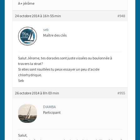
A+ jérôme
24 octobre 2014 à 16 h 55 min
#948
seb
Maître des clés
Salut Jérome, tes dorades sont juste vissées ou boulonnée à
travers la strat?
Si elles sont rouillées tu peux essayer un peu d’acide
chlorhydrique.
Seb
26 octobre 2014 à 8 h 03 min
#955
DIAMBA
Participant
Salut,