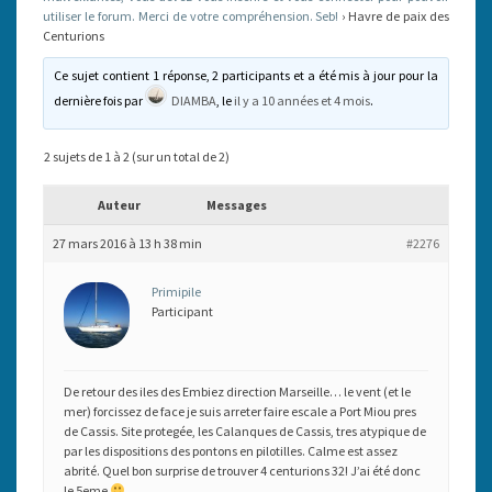
utiliser le forum. Merci de votre compréhension. Seb!
›
Havre de paix des
Centurions
Ce sujet contient 1 réponse, 2 participants et a été mis à jour pour la
dernière fois par
DIAMBA
, le
il y a 10 années et 4 mois
.
2 sujets de 1 à 2 (sur un total de 2)
Auteur
Messages
27 mars 2016 à 13 h 38 min
#2276
Primipile
Participant
De retour des iles des Embiez direction Marseille… le vent (et le
mer) forcissez de face je suis arreter faire escale a Port Miou pres
de Cassis. Site protegée, les Calanques de Cassis, tres atypique de
par les dispositions des pontons en pilotilles. Calme est assez
abrité. Quel bon surprise de trouver 4 centurions 32! J’ai été donc
le 5eme