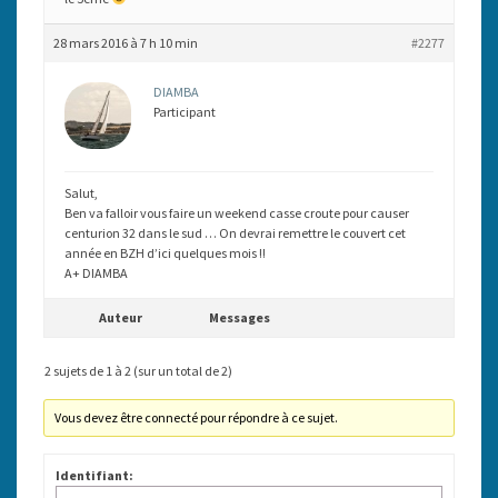
28 mars 2016 à 7 h 10 min
#2277
DIAMBA
Participant
Salut,
Ben va falloir vous faire un weekend casse croute pour causer
centurion 32 dans le sud … On devrai remettre le couvert cet
année en BZH d’ici quelques mois !!
A+ DIAMBA
Auteur
Messages
2 sujets de 1 à 2 (sur un total de 2)
Vous devez être connecté pour répondre à ce sujet.
Identifiant: