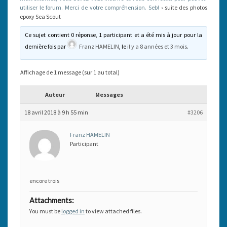
utiliser le forum. Merci de votre compréhension. Seb!
›
suite des photos
epoxy Sea Scout
Ce sujet contient 0 réponse, 1 participant et a été mis à jour pour la
dernière fois par
Franz HAMELIN
, le
il y a 8 années et 3 mois
.
Affichage de 1 message (sur 1 au total)
Auteur
Messages
18 avril 2018 à 9 h 55 min
#3206
Franz HAMELIN
Participant
encore trois
Attachments:
You must be
logged in
to view attached files.