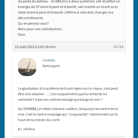
du poids du bateau . Je réfléchis à deux systèmes: soit stratifier un
triangle de CP entre le pont et le bordé, soit monter un tirant avec
ridoir entre le pont et le bordé .( Même si cela doit changer ma
déco intérieure).
Qu en pensez vous?
Merci pour vos contributions.
Yann
22 août 2015 à 19 h 26 min
#1734
DIAMBA
Participant
Le gladiateur à le système de tirant repris sur la coque, cela peut
être une solution ….. Les craquements que tu entends ne
viennent t-il pas du contremoulage qui bouge en nav ?
Sur DIAMBA j’ai refait certaine cadène, lorsque je rencontre de la
mer c’est le contre moulage qui “craquouille” notamment sur le
haut de la cloison du carré.
A+ Jérôme