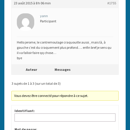
23 août 2015 à 8 h 06 min
#1755
yann
Participant
Hello jerome, le contremoulage craquouille aussi , mais là, à
gauche c’est du craquement plus profond…. enfin bref je sens qu
il va falloir faire qq chose…
bye
Auteur
Messages
3 sujets de 1 à 3 (sur un total de 3)
Vous devez être connecté pour répondre à ce sujet.
Identifiant:
Mot de passe: