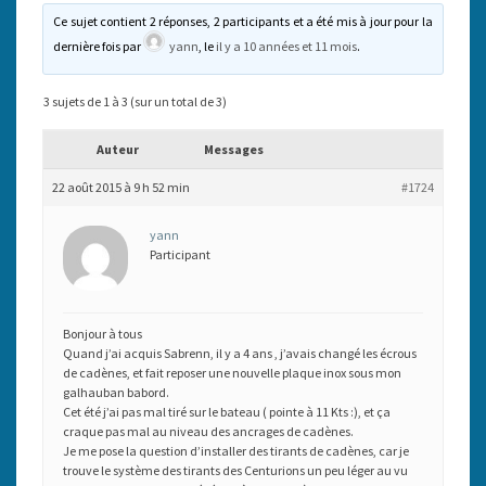
Ce sujet contient 2 réponses, 2 participants et a été mis à jour pour la
dernière fois par
yann
, le
il y a 10 années et 11 mois
.
3 sujets de 1 à 3 (sur un total de 3)
Auteur
Messages
22 août 2015 à 9 h 52 min
#1724
yann
Participant
Bonjour à tous
Quand j’ai acquis Sabrenn, il y a 4 ans , j’avais changé les écrous
de cadènes, et fait reposer une nouvelle plaque inox sous mon
galhauban babord.
Cet été j’ai pas mal tiré sur le bateau ( pointe à 11 Kts :), et ça
craque pas mal au niveau des ancrages de cadènes.
Je me pose la question d’installer des tirants de cadènes, car je
trouve le système des tirants des Centurions un peu léger au vu