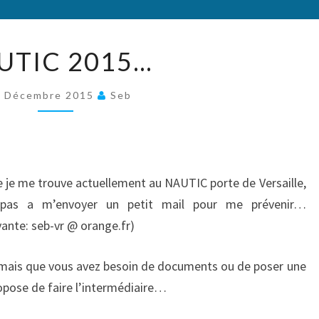
NAUTIC
UTIC 2015…
2015…
6 Décembre 2015
Seb
ue je me trouve actuellement au NAUTIC porte de Versaille,
z pas a m’envoyer un petit mail pour me prévenir…
vante: seb-vr @ orange.fr)
 mais que vous avez besoin de documents ou de poser une
ropose de faire l’intermédiaire…