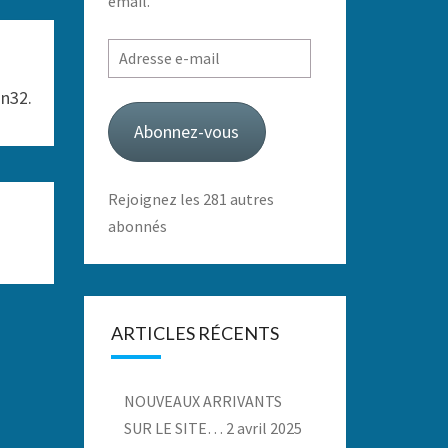
email.
Adresse
e-
on32.
mail
Abonnez-vous
Rejoignez les 281 autres
abonnés
ARTICLES RÉCENTS
NOUVEAUX ARRIVANTS
SUR LE SITE…
2 avril 2025