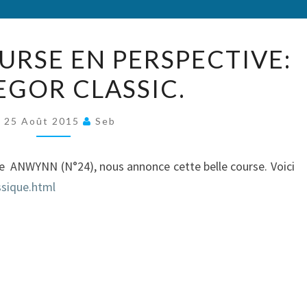
UNE
URSE EN PERSPECTIVE:
BELLE
EGOR CLASSIC.
COURSE
EN
PERSPECTIVE:
25 Août 2015
Seb
LA
TREGOR
e ANWYNN (N°24), nous annonce cette belle course. Voici
CLASSIC.
assique.html