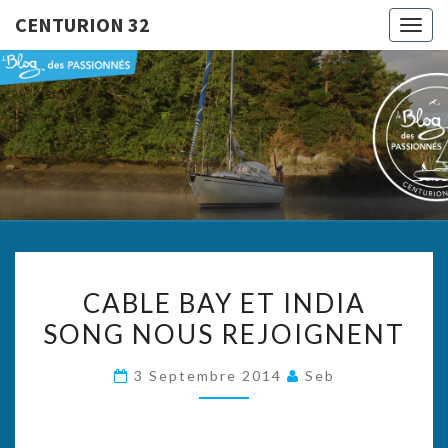
CENTURION 32
Togg
navig
CENTURI
Le Blog
Des
Passionnés
32
CABLE
CABLE BAY ET INDIA
BAY
SONG NOUS REJOIGNENT
ET
INDIA
3 Septembre 2014
Seb
SONG
NOUS
REJOIGNENT