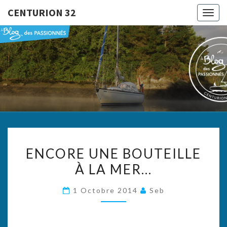
CENTURION 32
Togg
navig
CENTURI
Le Blog
Des
Passionnés
32
ENCORE
ENCORE UNE BOUTEILLE
UNE
À LA MER…
BOUTEILLE
À
1 Octobre 2014
Seb
LA
MER…