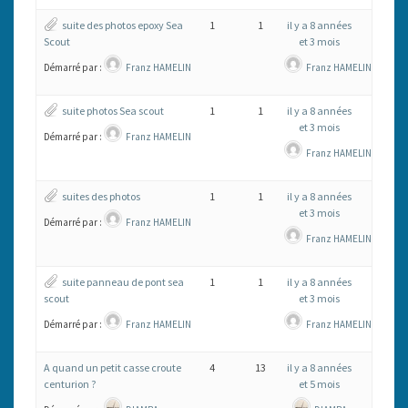
suite des photos epoxy Sea
1
1
il y a 8 années
Scout
et 3 mois
Démarré par :
Franz HAMELIN
Franz HAMELIN
suite photos Sea scout
1
1
il y a 8 années
et 3 mois
Démarré par :
Franz HAMELIN
Franz HAMELIN
suites des photos
1
1
il y a 8 années
et 3 mois
Démarré par :
Franz HAMELIN
Franz HAMELIN
suite panneau de pont sea
1
1
il y a 8 années
scout
et 3 mois
Démarré par :
Franz HAMELIN
Franz HAMELIN
A quand un petit casse croute
4
13
il y a 8 années
centurion ?
et 5 mois