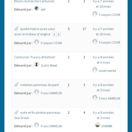
Marin recherche Centurion
2
2
il y a 7 années
et 10 mois
Démarré par :
seb
François COUM
quelle helice avez vous
5
17
il y a 7 années
avec le moteur d'origine
et 10 mois
1
2
François COUM
Démarré par :
François COUM
Centurion 'Fiasco of Ashton'
2
2
il y a 8 années
et 3 mois
Démarré par :
Justin Wood
david merlot
création panneau de pont
2
3
il y a 8 années
et 3 mois
Démarré par :
Franz HAMELIN
Franz HAMELIN
suite et fin photos panneau
2
4
il y a 8 années
Sea Scout
et 3 mois
Démarré par :
Franz HAMELIN
DIAMBA