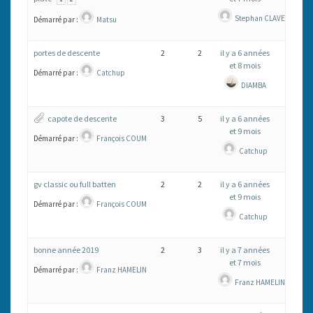
COMPRÉHENSION.
Stephan CLAVERIE
Démarré par :
Matsu
SEB!
portes de descente
2
2
il y a 6 années
et 8 mois
Démarré par :
Catchup
DIAMBA
capote de descente
3
5
il y a 6 années
et 9 mois
Démarré par :
François COUM
Catchup
gv classic ou full batten
2
2
il y a 6 années
et 9 mois
Démarré par :
François COUM
Catchup
bonne année 2019
2
3
il y a 7 années
et 7 mois
Démarré par :
Franz HAMELIN
Franz HAMELIN