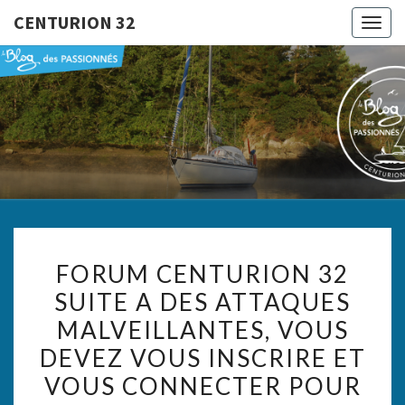
CENTURION 32
Togg
navig
CENTURI
Le Blog
Des
Passionnés
32
FORUM
FORUM CENTURION 32
CENTURION
SUITE A DES ATTAQUES
32
MALVEILLANTES, VOUS
SUITE
A
DEVEZ VOUS INSCRIRE ET
DES
VOUS CONNECTER POUR
ATTAQUES