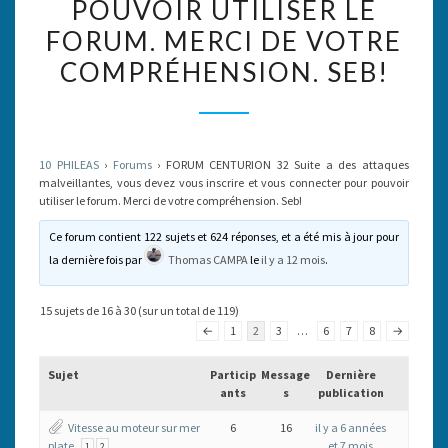
POUVOIR UTILISER LE
MALVEILLANTES,
FORUM. MERCI DE VOTRE
VOUS
COMPRÉHENSION. SEB!
DEVEZ
VOUS
INSCRIRE
ET
10 PHILEAS
›
Forums
›
FORUM CENTURION 32 Suite a des attaques
VOUS
malveillantes, vous devez vous inscrire et vous connecter pour pouvoir
utiliser le forum. Merci de votre compréhension. Seb!
CONNECTER
POUR
Ce forum contient 122 sujets et 624 réponses, et a été mis à jour pour
la dernière fois par
Thomas CAMPA
le
il y a 12 mois
.
POUVOIR
UTILISER
15 sujets de 16 à 30 (sur un total de 119)
LE
←
1
2
3
…
6
7
8
→
FORUM.
MERCI
Sujet
Particip
Message
Dernière
ants
s
publication
DE
VOTRE
Vitesse au moteur sur mer
6
16
il y a 6 années
plate
et 7 mois
1
2