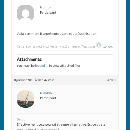
lcomoy
Participant
Voilà comment il se présente avant et après utilisation:
Cette réponse a été modifiée le il y a 10 années et 7 mois par
lcomoy
.
Attachments:
You must be
logged in
to view attached files.
8 janvier 2016 à 20 h 47 min
#2088
DIAMBA
Participant
Salut,
Effectivement cela pourrai être une alternative. Est ce que le
produit durci avec le temps ?