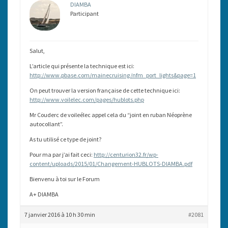
DIAMBA
Participant
Salut,
L’article qui présente la technique est ici:
http://www.pbase.com/mainecruising/nfm_port_lights&page=1
On peut trouver la version française de cette technique ici:
http://www.voilelec.com/pages/hublots.php
Mr Couderc de voileélec appel cela du “joint en ruban Néoprène
autocollant”.
As tu utilisé ce type de joint?
Pour ma par j’ai fait ceci:
http://centurion32.fr/wp-
content/uploads/2015/01/Changement-HUBLOTS-DIAMBA.pdf
Bienvenu à toi sur le Forum
A+ DIAMBA
7 janvier 2016 à 10 h 30 min
#2081