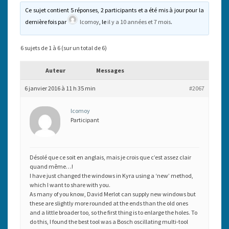
Ce sujet contient 5 réponses, 2 participants et a été mis à jour pour la
dernière fois par
lcomoy
, le
il y a 10 années et 7 mois
.
6 sujets de 1 à 6 (sur un total de 6)
Auteur
Messages
6 janvier 2016 à 11 h 35 min
#2067
lcomoy
Participant
Désolé que ce soit en anglais, mais je crois que c’est assez clair
quand même…!
I have just changed the windows in Kyra using a ‘new’ method,
which I want to share with you.
As many of you know, David Merlot can supply new windows but
these are slightly more rounded at the ends than the old ones
and a little broader too, so the first thing is to enlarge the holes. To
do this, I found the best tool was a Bosch oscillating multi-tool