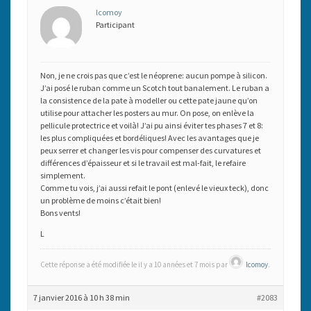
lcomoy
Participant
Non, je ne crois pas que c’est le néoprene: aucun pompe à silicon.
J’ai posé le ruban comme un Scotch tout banalement. Le ruban a
la consistence de la pate à modeller ou cette pate jaune qu’on
utilise pour attacher les posters au mur. On pose, on enlève la
pellicule protectrice et voilà! J’ai pu ainsi éviter tes phases 7 et 8:
les plus compliquées et bordéliques! Avec les avantages que je
peux serrer et changer les vis pour compenser des curvatures et
différences d’épaisseur et si le travail est mal-fait, le refaire
simplement.
Comme tu vois, j’ai aussi refait le pont (enlevé le vieux teck), donc
un problème de moins c’était bien!
Bons vents!
L
Cette réponse a été modifiée le il y a 10 années et 7 mois par
lcomoy
.
7 janvier 2016 à 10 h 38 min
#2083