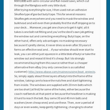
MXH180B with semi-circular and flat-nosed saws, which cut
through the fibreglass with very little dust.
After trying everything for size, I then used not an adhesive
Sikaflex type of goo but butyl tape. This for several reasons:
Sikaflex gets everywhere and you need to mask the window and
bulkhead and will even then probably find the stuff dripping on to
your deck… Moreover, you get one chance to get it right; all it
takes is one bolt not fitting and you’ve the devil’s own job getting
the window out and correcting everything. Butyl tape, on the
other hand, offers only advantages: no masking necessary
because it’s pretty dense, it never dries so even after 30 years it
forms an effective seal and… if your window should ever start to
leak, you can either just squeeze in a little blob of butyl or take the
window out and reseal it! And it’s cheap. But I do strongly
recommend buying from this source rather than a cheaper
alternative from eBay (my only connection is as satisfied
customer):
http://www.pbase.com/mainecruising/boat_projects
.
So, simply apply about three layers of butyl into the frame of the
window, taking care to leave the nuts free and start tightening
from inside. The windows are supplied with 20 mm bolts which
are too short (at first) for some of the holes, either because the
coach roof bends at that point or because the headliner is making
it hard to reach the bolt. Buy some 30 and 40 mm bolts and
washers (even cheap ones) and use these. Then, over a period of
days or even weeks, keep gently tightening, changing to shorter