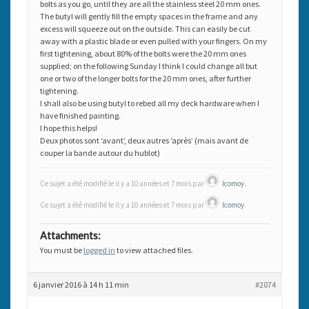
bolts as you go, until they are all the stainless steel 20 mm ones.
The butyl will gently fill the empty spaces in the frame and any
excess will squeeze out on the outside. This can easily be cut
away with a plastic blade or even pulled with your fingers. On my
first tightening, about 80% of the bolts were the 20 mm ones
supplied; on the following Sunday I think I could change all but
one or two of the longer bolts for the 20 mm ones, after further
tightening.
I shall also be using butyl to rebed all my deck hardware when I
have finished painting.
I hope this helps!
Deux photos sont ‘avant’, deux autres ‘après’ (mais avant de
couper la bande autour du hublot)
Ce sujet a été modifié le il y a 10 années et 7 mois par
lcomoy
.
Ce sujet a été modifié le il y a 10 années et 7 mois par
lcomoy
.
Attachments:
You must be
logged in
to view attached files.
6 janvier 2016 à 14 h 11 min
#2074