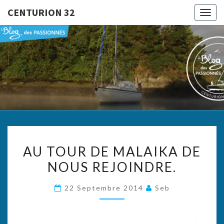
CENTURION 32
Togg
navig
CENTURI
Le Blog
Des
Passionnés
32
AU
AU TOUR DE MALAIKA DE
TOUR
NOUS REJOINDRE.
DE
MALAIKA
22 Septembre 2014
Seb
DE
NOUS
REJOINDRE.