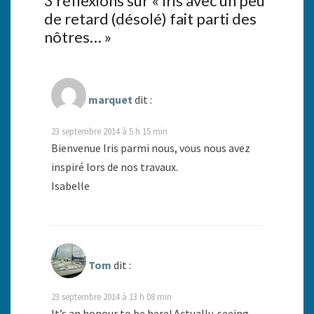
3 réflexions sur «
Iris avec un peu
de retard (désolé) fait parti des
nôtres…
»
marquet
dit :
23 septembre 2014 à 5 h 15 min
Bienvenue Iris parmi nous, vous nous avez
inspiré lors de nos travaux.
Isabelle
Tom
dit :
23 septembre 2014 à 13 h 08 min
It’s an honour to be here! Actually, seeing