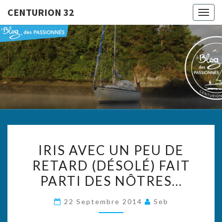
CENTURION 32
Togg
navig
CENTURI
Le Blog
Des
Passionnés
32
IRIS
IRIS AVEC UN PEU DE
AVEC
RETARD (DÉSOLÉ) FAIT
UN
PARTI DES NÔTRES…
PEU
DE
22 Septembre 2014
Seb
RETARD
(DÉSOLÉ)